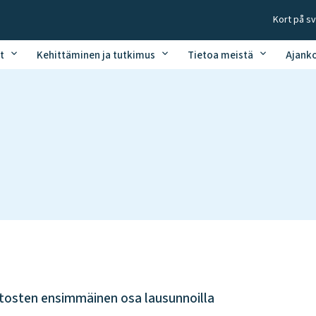
Kort på s
t
Kehittäminen ja tutkimus
Tietoa meistä
Ajank
utosten ensimmäinen osa lausunnoilla