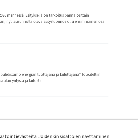
.2026 mennessä. Esityksellä on tarkoitus panna osittain
aan, nyt lausunnolla oleva esitysluonnos olisi ensimmäinen osa
hdistamo energian tuottajana ja kuluttajana” toteutettiin
 alan yritystä ja laitosta.
desinfiointi ultraviolettivalolla. Kaikki viime vuonna
stointievästeitä. Joidenkin sisältöjen näyttäminen