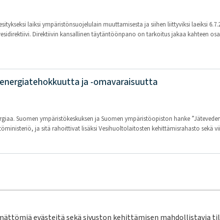
tykseksi laiksi ympäristönsuojelulain muuttamisesta ja siihen liittyviksi laeiksi 6.7
idirektiivi. Direktiivin kansallinen täytäntöönpano on tarkoitus jakaa kahteen os
energiatehokkuutta ja -omavaraisuutta
rgiaa. Suomen ympäristökeskuksen ja Suomen ympäristöopiston hanke ”Jätevedenpu
isteriö, ja sitä rahoittivat lisäksi Vesihuoltolaitosten kehittämisrahasto sekä viisi
toimitimme pdf‑versiot aiemmista julkaisuista Talousveden klooraus ja Talousveden 
a verkkokaupastamme.
ttömiä evästeitä sekä sivuston kehittämisen mahdollistavia tila