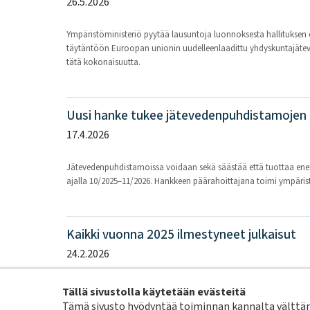
26.5.2026
Ympäristöministeriö pyytää lausuntoja luonnoksesta hallituksen esi
täytäntöön Euroopan unionin uudelleenlaadittu yhdyskuntajäteves
tätä kokonaisuutta.
Uusi hanke tukee jätevedenpuhdistamojen 
17.4.2026
Jätevedenpuhdistamoissa voidaan sekä säästää että tuottaa ene
ajalla 10/2025–11/2026. Hankkeen päärahoittajana toimi ympäristömin
Kaikki vuonna 2025 ilmestyneet julkaisut
24.2.2026
Vuonna 2025 julkaisimme joukon uusia oppaita ja raportteja sekä 
Tällä sivustolla käytetään evästeitä
ilmestyneet julkaisut ovat maksuttomia ja vapaasti ladattaviss
Tämä sivusto hyödyntää toiminnan kannalta välttämä