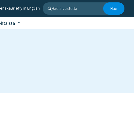
Hae sivustolta
venska
Briefly in English
Hae
ohtaista