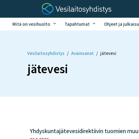
Mitä on vesihuolto
Tapahtumat
Ohjeet ja julkaisu
Vesilaitosyhdistys
/
Avainsanat
/
jätevesi
jätevesi
Yhdyskuntajätevesidirektiivin tuomien mu