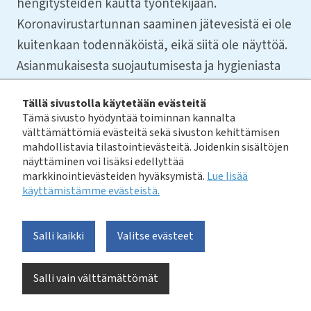
hengitysteiden kautta työntekijään.
Koronavirustartunnan saaminen jätevesistä ei ole
kuitenkaan todennäköistä, eikä siitä ole näyttöä.
Asianmukaisesta suojautumisesta ja hygieniasta
pitää kuitenkin huolehtia. Näin voidaan tartunta
Tällä sivustolla käytetään evästeitä
ehkäistä, vaikka virusta sattuisi olemaan
Tämä sivusto hyödyntää toiminnan kannalta
jätevesissä tai -lietteissä. Näillä toimenpiteillä
välttämättömiä evästeitä sekä sivuston kehittämisen
mahdollistavia tilastointievästeitä. Joidenkin sisältöjen
voidaan torjua samanaikaisesti muidenkin
näyttäminen voi lisäksi edellyttää
biologisten tekijöiden aiheuttamaa
markkinointievästeiden hyväksymistä.
Lue lisää
sairastumisriskiä.
käyttämistämme evästeistä.​​​​​​
14.2.2020
Salli kaikki
Valitse evästeet
Ohje jätevesilaitosten työntekijöille, julkaistu 13.2.2020
Salli vain välttämättömät
TTL:n nettisivuilla