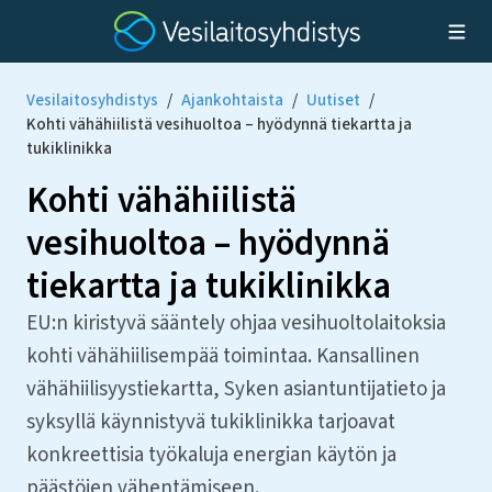
Vesilaitosyhdistys
/
Ajankohtaista
/
Uutiset
/
Kohti vähähiilistä vesihuoltoa – hyödynnä tiekartta ja
tukiklinikka
Kohti vähähiilistä
vesihuoltoa – hyödynnä
tiekartta ja tukiklinikka
EU:n kiristyvä sääntely ohjaa vesihuoltolaitoksia
kohti vähähiilisempää toimintaa. Kansallinen
vähähiilisyystiekartta, Syken asiantuntijatieto ja
syksyllä käynnistyvä tukiklinikka tarjoavat
konkreettisia työkaluja energian käytön ja
päästöjen vähentämiseen.