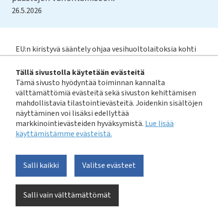
26.5.2026
EU:n kiristyvä sääntely ohjaa vesihuoltolaitoksia kohti
vähähiilisempää toimintaa. Suomen
Tällä sivustolla käytetään evästeitä
ympäristökeskuksen
tiedotteessa
kuvataan, miten
Tämä sivusto hyödyntää toiminnan kannalta
direktiivin vaatimukset vaikuttavat laitosten
välttämättömiä evästeitä sekä sivuston kehittämisen
toimintaan ja kannustavat vähentämään
mahdollistavia tilastointievästeitä. Joidenkin sisältöjen
energiankulutusta ja päästöjä koko vesihuollon
näyttäminen voi lisäksi edellyttää
arvoketjussa.
markkinointievästeiden hyväksymistä.
Lue lisää
käyttämistämme evästeistä.​​​​​​
Vuonna 2025 valmistunut
kansallinen vesihuollon
vähähiilisyystiekartta
kokoaa tietoa vesihuollon
Salli kaikki
Valitse evästeet
päästölähteistä ja keinoista niiden vähentämiseksi.
Tiekartta tukee direktiivin toimeenpanoa auttamalla
laitoksia arvioimaan omaa toimintaansa, asettamaan
Salli vain välttämättömät
tavoitteita ja valitsemaan vaikuttavia