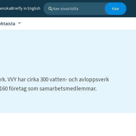
Hae sivustolta
venska
Briefly in English
Hae
ohtaista
k. VVY har cirka 300 vatten- och avloppsverk
r 160 företag som samarbetsmedlemmar.