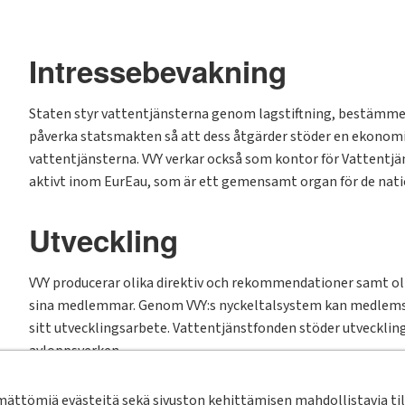
Intressebevakning
Staten styr vattentjänsterna genom lagstiftning, bestämmelse
påverka statsmakten så att dess åtgärder stöder en ekonom
vattentjänsterna. VVY verkar också som kontor för Vattentjän
aktivt inom EurEau, som är ett gemensamt organ för de nati
Utveckling
VVY producerar olika direktiv och rekommendationer samt oli
sina medlemmar. Genom VVY:s nyckeltalsystem kan medlems
sitt utvecklingsarbete. Vattentjänstfonden stöder utvecklin
avloppsverken.
ttömiä evästeitä sekä sivuston kehittämisen mahdollistavia tila