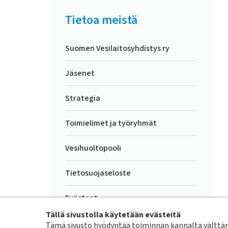
Ohita valikko
Tietoa meistä
Suomen Vesilaitosyhdistys ry
Jäsenet
Strategia
Toimielimet ja työryhmät
Vesihuoltopooli
Tietosuojaseloste
Evästeet
Tällä sivustolla käytetään evästeitä
Turvallisemman tapahtuman
Tämä sivusto hyödyntää toiminnan kannalta välttämä