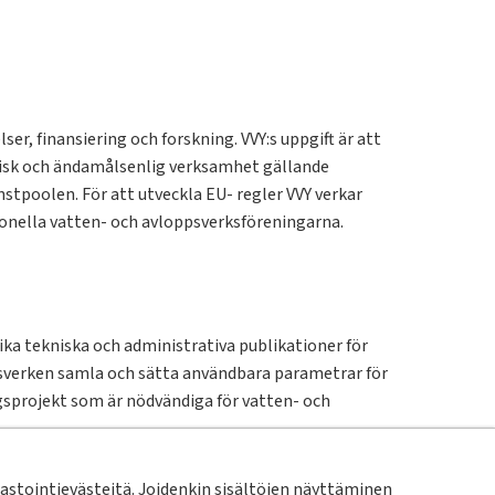
r, finansiering och forskning. VVY:s uppgift är att
isk och ändamålsenlig verksamhet gällande
stpoolen. För att utveckla EU- regler VVY verkar
onella vatten- och avloppsverksföreningarna.
ka tekniska och administrativa publikationer för
verken samla och sätta användbara parametrar för
gsprojekt som är nödvändiga för vatten- och
stointievästeitä. Joidenkin sisältöjen näyttäminen