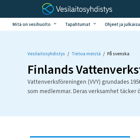
Mitä on vesihuolto
Tapahtumat
Ohjeet ja julkaisu
Vesilaitosyhdistys
/
Tietoa meistä
/
På svenska
Finlands Vattenverks
Vattenverksföreningen (VVY) grundades 1956 
som medlemmar. Deras verksamhet täcker öv