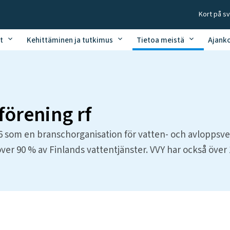
Kort på s
t
Kehittäminen ja tutkimus
Tietoa meistä
Ajank
förening rf
som en branschorganisation för vatten- och avloppsver
er 90 % av Finlands vattentjänster. VVY har också öve