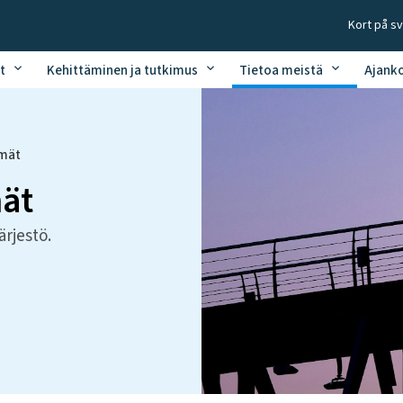
Kort på s
t
Kehittäminen ja tutkimus
Tietoa meistä
Ajank
hmät
mät
ärjestö.