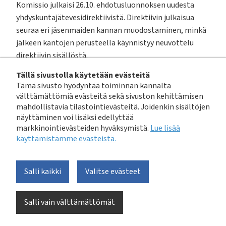
Komissio julkaisi 26.10. ehdotusluonnoksen uudesta
yhdyskuntajätevesidirektiivistä. Direktiivin julkaisua
seuraa eri jäsenmaiden kannan muodostaminen, minkä
jälkeen kantojen perusteella käynnistyy neuvottelu
direktiivin sisällöstä.
Tällä sivustolla käytetään evästeitä
Ravinteiden poisto
Tämä sivusto hyödyntää toiminnan kannalta
välttämättömiä evästeitä sekä sivuston kehittämisen
Direktiiviluonnoksessa esitetään toimialalle suuria
mahdollistavia tilastointievästeitä. Joidenkin sisältöjen
muutoksia ja paljon investointeja vaativia
näyttäminen voi lisäksi edellyttää
tehostamistoimia. Ravinteiden poiston vaatimukset on
markkinointievästeiden hyväksymistä.
Lue lisää
käyttämistämme evästeistä.​​​​​​
luonoksessa taulukossa 1 esitetyn mukaiset. Luonnos
ehdottaa ravinteiden poistoon liiityen seuraavaa:
Vuoden 2030 loppuun mennessä maiden tulee
Salli kaikki
Valitse evästeet
varmistaa, että 50% yli 100 000 AVL laitosten
käsittelemistä jätevesistä ja jotka eivät sisällä
tertiäärikäsittelyä direktiivin julkaisuhetkellä,
Salli vain välttämättömät
kohdistetaan tertiäärikäsittelyn piiriin. Vuoden 2035