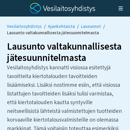
Vesilaitosyhdistys
/
Ajankohtaista
/
Lausunnot
/
Lausunto valtakunnallisesta jätesuunnitelmasta
Lausunto valtakunnallisesta
jätesuunnitelmasta
Vesilaitosyhdistys kannatti visiossa esitettyjä
tavoitteita kiertotalouden tavoitteiden
lisäämiseksi. Lisäksi nostimme esiin, että visiossa
listattujen tavoitteiden lisäksi tulisi varmistaa,
että kiertotalouden kautta syntyville
neitseellisistä lähteistä valmistettujen tuotteiden
korvaaville kiertotalousvalmisteille on olemassa
markkinat. Tämä voitaisiin toteuttaa esimerkiksi