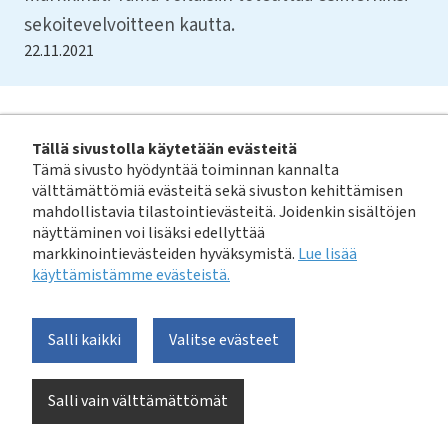
sekoitevelvoitteen kautta.
22.11.2021
Koko Vesilaitosyhdistyksen lausunnon pääset
Tällä sivustolla käytetään evästeitä
tulkemaan
tästä.
Lausuntomateriaali löytyy
täältä
.
Tämä sivusto hyödyntää toiminnan kannalta
välttämättömiä evästeitä sekä sivuston kehittämisen
Avainsanat:
jätevesi
kiertotalous
lainsäädäntö
liete
mahdollistavia tilastointievästeitä. Joidenkin sisältöjen
näyttäminen voi lisäksi edellyttää
markkinointievästeiden hyväksymistä.
Lue lisää
Jaa tämä sivu
Facebook
LinkedIn
X
Linkki
käyttämistämme evästeistä.​​​​​​
Uusimmat uutiset
Salli kaikki
Valitse evästeet
Lausunto työryhmän mietinnöstä: Väliaikainen
poikkeaminen vesivoimalaitoksen lupamääräyksistä
sähköjärjestelmän tasapainottamiseksi
Salli vain välttämättömät
2.7.2026