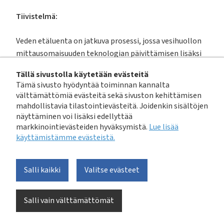
Tiivistelmä:
Veden etäluenta on jatkuva prosessi, jossa vesihuollon
mittausomaisuuden teknologian päivittämisen lisäksi
siirrytään erilaiseen tapaan käsitellä veden
Tällä sivustolla käytetään evästeitä
kulutustietoa. Automatisoidumman ja
Tämä sivusto hyödyntää toiminnan kannalta
kehittyneemmän laskutus- ja asiakaspalvelun lisäksi
välttämättömiä evästeitä sekä sivuston kehittämisen
asiakkaille voidaan tarjota myös mahdollisuus seurata
mahdollistavia tilastointievästeitä. Joidenkin sisältöjen
aiempaa tarkemmin omaa vedenkulutustaan sekä
näyttäminen voi lisäksi edellyttää
markkinointievästeiden hyväksymistä.
Lue lisää
toimittaa hälytyksiä esimerkiksi merkittävästi
käyttämistämme evästeistä.​​​​​​
kasvaneesta vedenkulutuksesta. Lisäksi etäluenta
mahdollistaa erilaisia omaisuudenhallintaan liittyviä
tarkasteluja, kuten päivä- ja tuntikohtaisen
Salli kaikki
Valitse evästeet
vesitaselaskennan sekä todelliseen kulutukseen
perustuvan verkostomallintamisen.
Salli vain välttämättömät
Etäluettavat vesimittarit toimittavat vedenkulutuksen