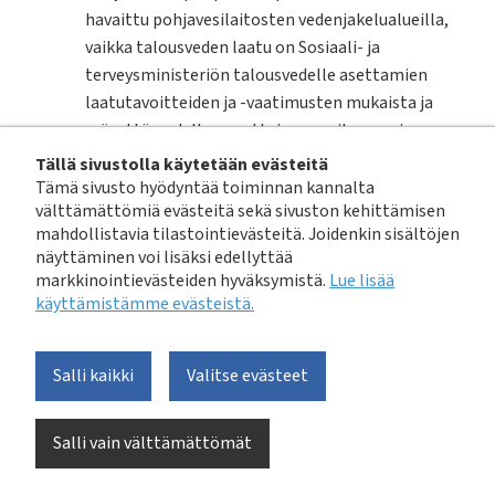
havaittu pohjavesilaitosten vedenjakelualueilla,
vaikka talousveden laatu on Sosiaali- ja
terveysministeriön talousvedelle asettamien
laatutavoitteiden ja -vaatimusten mukaista ja
syövyttävyydelle annettujen suositusarvojen
mukaista sekä kupariputket ovat yleensä
Tällä sivustolla käytetään evästeitä
standardin mukaisia ja tyyppihyväksyttyjä.
Tämä sivusto hyödyntää toiminnan kannalta
välttämättömiä evästeitä sekä sivuston kehittämisen
Kupariputkien syövyttävyystekijöitä oli tarpeen
mahdollistavia tilastointievästeitä. Joidenkin sisältöjen
tarkastella uudelleen. Hankkeen toteuttajana
näyttäminen voi lisäksi edellyttää
toimi FCG Rakennettu Ympäristö Oy.
markkinointievästeiden hyväksymistä.
Lue lisää
käyttämistämme evästeistä.​​​​​​
Hankkeessa kartoitettiin eri paikkakunnilta
kiinteistöissä havaittuja kupariputkien
Salli kaikki
Valitse evästeet
pistemäisiä korroosiotapauksia 1990-luvun
lopulta alkaen. Hankkeessa tarkasteltiin
kupariputkien pistekorroosiokohteiden
Salli vain välttämättömät
putkitietoja, kupariputken käyttöönottotapaa,
selvitettiin kiinteistöä edeltävä