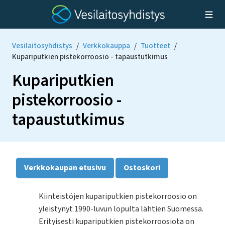
Vesilaitosyhdistys
/
Verkkokauppa
/
Tuotteet
/
Kupariputkien pistekorroosio - tapaustutkimus
Kupariputkien
pistekorroosio -
tapaustutkimus
Verkkokaupan etusivu
Ostoskori
Kiinteistöjen kupariputkien pistekorroosio on
yleistynyt 1990-luvun lopulta lähtien Suomessa.
Erityisesti kupariputkien pistekorroosiota on