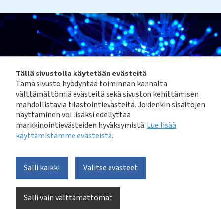
Tällä sivustolla käytetään evästeitä
Tämä sivusto hyödyntää toiminnan kannalta
välttämättömiä evästeitä sekä sivuston kehittämisen
mahdollistavia tilastointievästeitä. Joidenkin sisältöjen
näyttäminen voi lisäksi edellyttää
markkinointievästeiden hyväksymistä.
Lue lisää
käyttämistämme evästeistä.​​​​​​
Salli kaikki
Valitse evästeet
Kuva: Photo by JJ Ying on Unsplash
Salli vain välttämättömät
Julkaisuun on koottu eri tekoälyratkaisujen
(koneoppiminen, luonnollisen kielen käsittely)