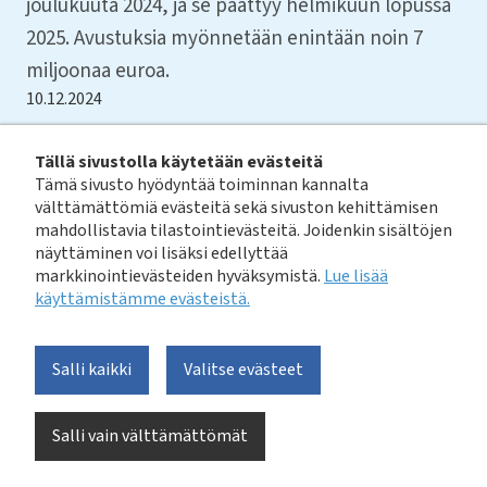
joulukuuta 2024, ja se päättyy helmikuun lopussa
2025. Avustuksia myönnetään enintään noin 7
miljoonaa euroa.
10.12.2024
Tällä sivustolla käytetään evästeitä
Tämä sivusto hyödyntää toiminnan kannalta
Lue alkuperäinen tiedote valtioneuvoston
välttämättömiä evästeitä sekä sivuston kehittämisen
verkkopalvelusta tästä linkistä:
mahdollistavia tilastointievästeitä. Joidenkin sisältöjen
https://valtioneuvosto.fi/-/1410903/ymparistoministerion-
näyttäminen voi lisäksi edellyttää
ahti-ohjelmassa-avautuu-haku-ravinteiden-
markkinointievästeiden hyväksymistä.
Lue lisää
kierratyksen-hankkeille
käyttämistämme evästeistä.​​​​​​
Ravinteiden kiertotalous vähentää ravinnekuormitusta
Salli kaikki
Valitse evästeet
vesistöihin ja on tärkeä osa kestävää ruokaketjua.
Ravinteiden kierrätyksen hyötyjen saavuttaminen
edellyttää toiminnan tehokasta skaalautumista ja
Salli vain välttämättömät
ratkaisujen laajaa käyttöönottoa.