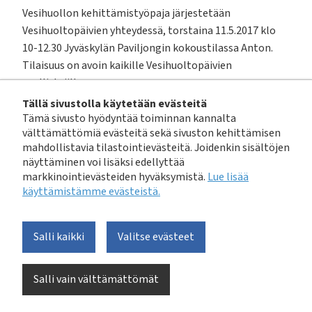
Vesihuollon kehittämistyöpaja järjestetään
Vesihuoltopäivien yhteydessä, torstaina 11.5.2017 klo
10-12.30 Jyväskylän Paviljongin kokoustilassa Anton.
Tilaisuus on avoin kaikille Vesihuoltopäivien
osallistujille.
Tällä sivustolla käytetään evästeitä
Tämä sivusto hyödyntää toiminnan kannalta
välttämättömiä evästeitä sekä sivuston kehittämisen
mahdollistavia tilastointievästeitä. Joidenkin sisältöjen
Ilmoita halukkuutesi esitellä tarvettasi/ideaasi kolmen
näyttäminen voi lisäksi edellyttää
minuutin puheenvuorossa seuraavan linkin kautta
markkinointievästeiden hyväksymistä.
Lue lisää
viimeistään perjantaina 10.3.2017:
käyttämistämme evästeistä.​​​​​​
Salli kaikki
Valitse evästeet
https://vvy.etapahtuma.fi/Default.aspx?
tabid=139&tap=458
Salli vain välttämättömät