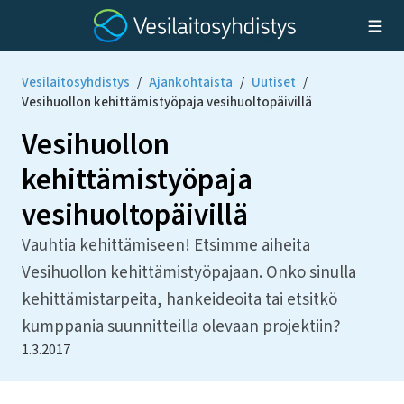
Vesilaitosyhdistys
/
Ajankohtaista
/
Uutiset
/
Vesihuollon kehittämistyöpaja vesihuoltopäivillä
Vesihuollon
kehittämistyöpaja
vesihuoltopäivillä
Vauhtia kehittämiseen! Etsimme aiheita
Vesihuollon kehittämistyöpajaan. Onko sinulla
kehittämistarpeita, hankeideoita tai etsitkö
kumppania suunnitteilla olevaan projektiin?
1.3.2017