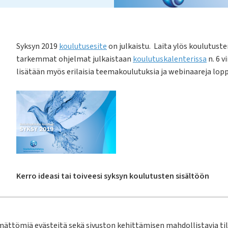
Syksyn 2019
koulutusesite
on julkaistu. Laita ylös koulutust
tarkemmat ohjelmat julkaistaan
koulutuskalenterissa
n. 6 
lisätään myös erilaisia teemakoulutuksia ja webinaareja lop
Kerro ideasi tai toiveesi syksyn koulutusten sisältöön
Onko sinulla tiedossa jokin kiinnostava aihe tai puhuja koul
jostakin aiheesta? Onko organisaatiossasi käytössä hyviä käyt
ttömiä evästeitä sekä sivuston kehittämisen mahdollistavia tila
oletteko yrityksen ja erehdyksen kautta oppineet jotakin, mi