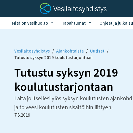
Mitä on vesihuolto
Tapahtumat
Ohjeet ja julkaisu
Vesilaitosyhdistys
/
Ajankohtaista
/
Uutiset
/
Tutustu syksyn 2019 koulutustarjontaan
Tutustu syksyn 2019
koulutustarjontaan
Laita jo itsellesi ylös syksyn koulutusten ajankohd
ja toiveesi koulutusten sisältöihin liittyen.
7.5.2019