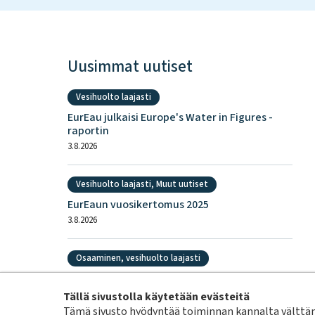
Uusimmat uutiset
Vesihuolto laajasti
EurEau julkaisi Europe's Water in Figures -
raportin
3.8.2026
Vesihuolto laajasti, Muut uutiset
EurEaun vuosikertomus 2025
3.8.2026
Osaaminen, vesihuolto laajasti
Ympäristöalan ammattitutkinnot uudistuvat
3.8.2026
Tällä sivustolla käytetään evästeitä
Tämä sivusto hyödyntää toiminnan kannalta välttämä