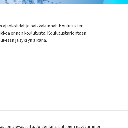
en ajankohdat ja paikkakunnat. Koulutusten
viikkoa ennen koulutusta. Koulutustarjontaan
pukesän ja syksyn aikana.
utukseen? Tai olisitko itse innokas kertomaan
äntöjä, joista voisitte jakaa tietoa muille? Tai
stointievästeitä. Joidenkin sisältöjen näyttäminen
stä olisi muillekin hyötyä?