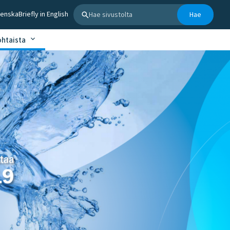
Hae sivustolta
venska
Briefly in English
Hae
ohtaista