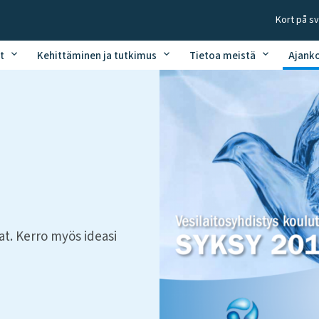
Kort på s
t
Kehittäminen ja tutkimus
Tietoa meistä
Ajank
at. Kerro myös ideasi