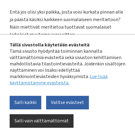
Entä jos olisi yksi paikka, josta voisi kurkata pinnan alle
ja päästä käsiksi kaikkeen suomalaiseen meritietoon?
Näin miettivät meritietoa tuottavat suomalaiset
laitokset muutama vuosi sitten.
Tällä sivustolla käytetään evästeitä
”Tänään avattu Itämeri.fi -sivusto
https://itameri.fi/fi-
Tämä sivusto hyödyntää toiminnan kannalta
FI
on kolmen vuoden suururakan tulos. Eri laitokset
välttämättömiä evästeitä sekä sivuston kehittämisen
mahdollistavia tilastointievästeitä. Joidenkin sisältöjen
ovat keränneet vuosikymmenien aikana valtavasti
näyttäminen voi lisäksi edellyttää
tietoa ja aineistoja Itämerestä, mutta vain osa siitä on
markkinointievästeiden hyväksymistä.
Lue lisää
ollut julkisesti saatavilla. Uutta palvelua varten
käyttämistämme evästeistä.​​​​​​
meritietoa tuottavat suomalaiset laitokset yhdistivät
voimansa, ja nyt se on lopultakin kaikkien merestä
kiinnostuneiden saatavilla. Palvelu on
Salli kaikki
Valitse evästeet
kansainvälisestikin merkittävä kokonaisuus”, iloitsee
merikeskuksen johtaja
Paula Kankaanpää
Suomen
Salli vain välttämättömät
ympäristökeskuksesta.