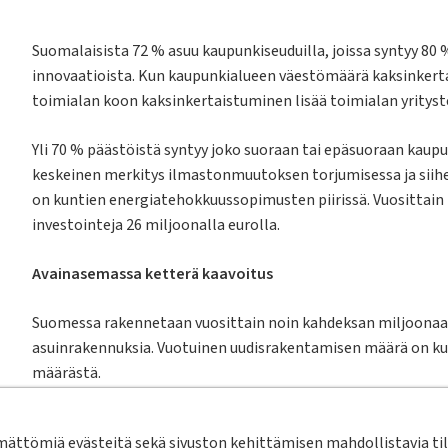
Suomalaisista 72 % asuu kaupunkiseuduilla, joissa syntyy 8
innovaatioista. Kun kaupunkialueen väestömäärä kaksinkerta
toimialan koon kaksinkertaistuminen lisää toimialan yrityst
Yli 70 % päästöistä syntyy joko suoraan tai epäsuoraan kaup
keskeinen merkitys ilmastonmuutoksen torjumisessa ja siih
on kuntien energiatehokkuussopimusten piirissä. Vuosittain
investointeja 26 miljoonalla eurolla.
Avainasemassa ketterä kaavoitus
Suomessa rakennetaan vuosittain noin kahdeksan miljoonaa n
asuinrakennuksia. Vuotuinen uudisrakentamisen määrä on ku
määrästä.
Rakennusten pitkäikäisyyden vuoksi uudisrakentamisen pääs
ttömiä evästeitä sekä sivuston kehittämisen mahdollistavia tila
samanaikaisesti on tärkeää uudistaa olemassa olevaa rakenn