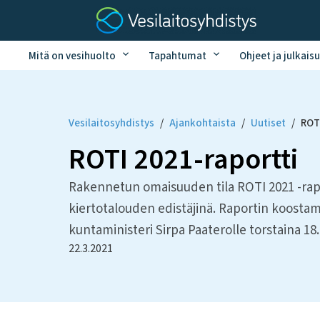
Mitä on vesihuolto
Tapahtumat
Ohjeet ja julkaisu
Vesilaitosyhdistys
/
Ajankohtaista
/
Uutiset
/
ROT
ROTI 2021-raportti
Rakennetun omaisuuden tila ROTI 2021 -rapo
kiertotalouden edistäjinä. Raportin koostamis
kuntaministeri Sirpa Paaterolle torstaina 18.
22.3.2021