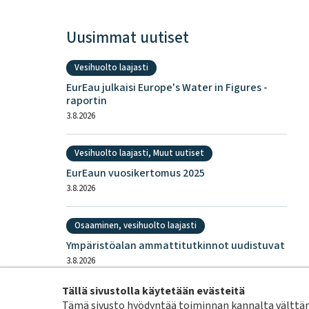
Uusimmat uutiset
Vesihuolto laajasti
EurEau julkaisi Europe's Water in Figures -
raportin
3.8.2026
Vesihuolto laajasti, Muut uutiset
EurEaun vuosikertomus 2025
3.8.2026
Osaaminen, vesihuolto laajasti
Ympäristöalan ammattitutkinnot uudistuvat
3.8.2026
Tällä sivustolla käytetään evästeitä
Vesihuolto laajasti
Tämä sivusto hyödyntää toiminnan kannalta välttämä