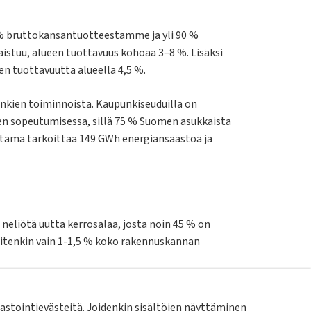
0 % bruttokansantuotteestamme ja yli 90 %
istuu, alueen tuottavuus kohoaa 3–8 %. Lisäksi
en tuottavuutta alueella 4,5 %.
unkien toiminnoista. Kaupunkiseuduilla on
en sopeutumisessa, sillä 75 % Suomen asukkaista
 tämä tarkoittaa 149 GWh energiansäästöä ja
eliötä uutta kerrosalaa, josta noin 45 % on
itenkin vain 1-1,5 % koko rakennuskannan
töjen minimointi on tärkeää, mutta
stointievästeitä. Joidenkin sisältöjen näyttäminen
uskantaa kestävästi.