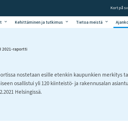
Kort på s
t
Kehittäminen ja tutkimus
Tietoa meistä
Ajank
I 2021-raportti
rtissa nostetaan esille etenkin kaupunkien merkitys t
een osallistui yli 120 kiinteistö- ja rakennusalan asiantu
2.2021 Helsingissä.