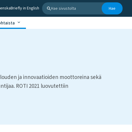
Hae sivustolta
venska
Briefly in English
Hae
ohtaista
alouden ja innovaatioiden moottoreina sekä
ntijaa. ROTI 2021 luovutettiin