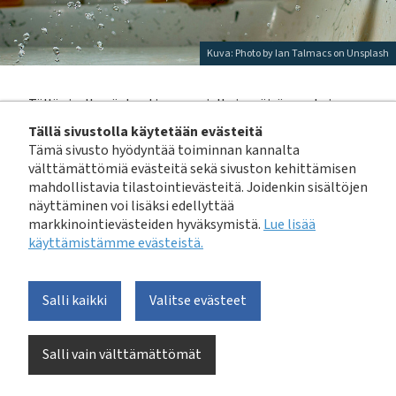
Kuva: Photo by Ian Talmacs on Unsplash
Tällä sivulla näet uutisemme julkaisupäivän mukaisessa
aikajärjestyksessä. Voit myös selata uutisia
Tällä sivustolla käytetään evästeitä
avainsanoittain klikkaamalla haluamaasi avainsanaa
Tämä sivusto hyödyntää toiminnan kannalta
välttämättömiä evästeitä sekä sivuston kehittämisen
tästä:
mahdollistavia tilastointievästeitä. Joidenkin sisältöjen
hallinto ja talous
,
hulevesi
,
julkaisut
,
jäsenyys
,
jätevesi
,
näyttäminen voi lisäksi edellyttää
kehittämisrahasto
,
kiertotalous
,
koulutus &
markkinointievästeiden hyväksymistä.
Lue lisää
tapahtuma
,
lainsäädäntö
,
liete
,
käyttämistämme evästeistä.​​​​​​
pohjavesi,
talousvesi
,
varautuminen
,
verkosto ja
pumppaamot
,
vesihuolto laajasti,
Salli kaikki
Valitse evästeet
vesihuoltopäivä,
viestintä
,
jäsenten uutisia
Salli vain välttämättömät