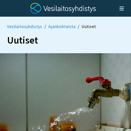
Vesilaitosyhdistys
/
Ajankohtaista
/
Uutiset
Uutiset