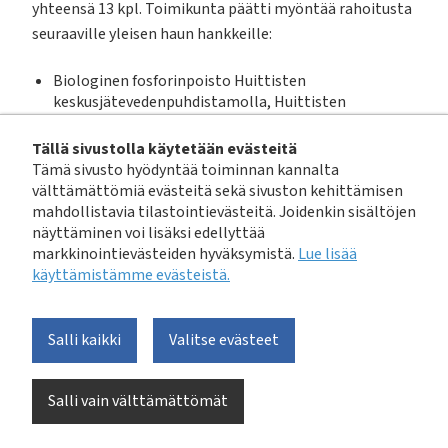
yhteensä 13 kpl. Toimikunta päätti myöntää rahoitusta
seuraaville yleisen haun hankkeille:
Biologinen fosforinpoisto Huittisten
keskusjätevedenpuhdistamolla, Huittisten
Puhdistamo Oy, 4 900 €
Biotestit puhdistamolietteen lannoitekäytön
Tällä sivustolla käytetään evästeitä
turvallisuuden arviointiin - tarkastelussa haitta-
Tämä sivusto hyödyntää toiminnan kannalta
aineet ja mikromuovit, Suomen ympäristökeskus
välttämättömiä evästeitä sekä sivuston kehittämisen
(SYKE), 30 000 €
mahdollistavia tilastointievästeitä. Joidenkin sisältöjen
näyttäminen voi lisäksi edellyttää
Aalto-yliopiston jätevesiprofessuuri viidelle
markkinointievästeiden hyväksymistä.
Lue lisää
vuodelle, aikavälillä 2018 – 2023, Aalto-yliopisto, 100
käyttämistämme evästeistä.​​​​​​
000 € (vuosille 2018-2023)
VEPATUKI (Vesihuoltopalvelujen tutkimus-,
kehittämis- ja innovaatioklusteri),
Salli kaikki
Valitse evästeet
TTY/Vesihuoltopalvelujen CADWES tutkimusryhmä,
40 000 € (vuosille 2018-2019)
Salli vain välttämättömät
Rahoitukseen voi liittyä ehtoja, jotka ilmoitamme
rahoituksen saajalle erikseen.