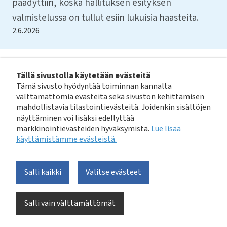
päädyttiin, koska hallituksen esityksen
valmistelussa on tullut esiin lukuisia haasteita.
2.6.2026
Voit lukea alkuperäisen tiedotteen ministeriön
Tällä sivustolla käytetään evästeitä
verkkopalvelusta tästä linkistä:
Maanalaisen
Tämä sivusto hyödyntää toiminnan kannalta
verkkoinfrastruktuurin sijaintitietoja koskevan lain
välttämättömiä evästeitä sekä sivuston kehittämisen
mahdollistavia tilastointievästeitä. Joidenkin sisältöjen
valmistelu lopetetaan - Liikenne- ja viestintäministeriö
näyttäminen voi lisäksi edellyttää
markkinointievästeiden hyväksymistä.
Lue lisää
Lain valmistelun aikana on myös selvinnyt, että
käyttämistämme evästeistä.​​​​​​
hankkeen kustannukset olisivat suuremmat kuin
hankkeesta odotetut hyödyt.
Salli kaikki
Valitse evästeet
Lain tarkoituksena oli mahdollistaa maanalaisen
verkkoinfrastruktuurin sijaintitietojen parempi
Salli vain välttämättömät
selvittäminen. Tällä kaudella tehty valmistelutyö on
ollut jatkoa useamman hallituskauden ajan tehdylle