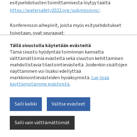
esitysehdotusten toimittamisesta löytyy täältä
https://watersafety2022.org/submissions/
.
Konferenssin aihepiirit, joista myös esitysehdotukset
toivotaan, ovat seuraavat:
Tällä sivustolla käytetään evästeitä
Water safety planning for climate resilience
Tämä sivusto hyödyntää toiminnan kannalta
Monitoring and control of drinking water quality and
välttämättömiä evästeitä sekä sivuston kehittämisen
supply systems
mahdollistavia tilastointievästeitä. Joidenkin sisältöjen
Risk based approaches in drinking water regulation
näyttäminen voi lisäksi edellyttää
Emergency planning and preparation
markkinointievästeiden hyväksymistä.
Lue lisää
käyttämistämme evästeistä.​​​​​​
New and emerging risks
Water safety in buildings
Risk evaluation and management
Salli kaikki
Valitse evästeet
Water reclamation and reuse in the context of water
and sanitation safety planning
Water safety in small systems
Salli vain välttämättömät
Water safety plan auditing and implementation
Lessons learned on water safety in the context of