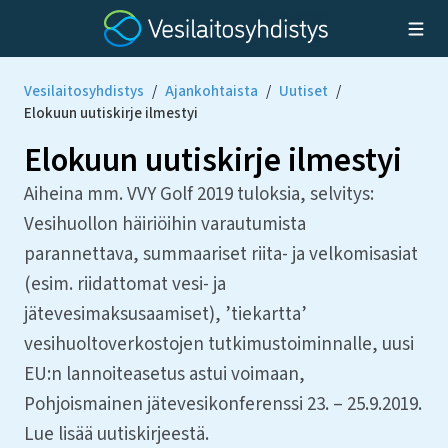
Vesilaitosyhdistys
/
Ajankohtaista
/
Uutiset
/
Elokuun uutiskirje ilmestyi
Elokuun uutiskirje ilmestyi
Aiheina mm. VVY Golf 2019 tuloksia, selvitys:
Vesihuollon häiriöihin varautumista
parannettava, summaariset riita- ja velkomisasiat
(esim. riidattomat vesi- ja
jätevesimaksusaamiset), ’tiekartta’
vesihuoltoverkostojen tutkimustoiminnalle, uusi
EU:n lannoiteasetus astui voimaan,
Pohjoismainen jätevesikonferenssi 23. – 25.9.2019.
Lue lisää uutiskirjeestä.