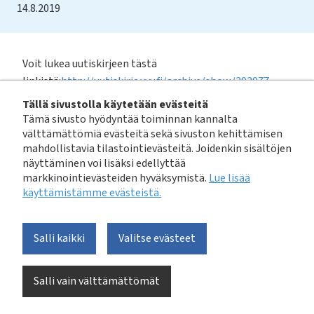
14.8.2019
Voit lukea uutiskirjeen tästä
linkistä:
http://uutiskirje.vvy.fi/archive/show/393977
Tällä sivustolla käytetään evästeitä
Tilaus
: Tästä linkistä voit tilata VVY:n uutiskirjeen:
Tämä sivusto hyödyntää toiminnan kannalta
http://uutiskirje.vvy.fi/
välttämättömiä evästeitä sekä sivuston kehittämisen
mahdollistavia tilastointievästeitä. Joidenkin sisältöjen
näyttäminen voi lisäksi edellyttää
Avainsanat:
vesihuolto laajasti
viestintä
markkinointievästeiden hyväksymistä.
Lue lisää
käyttämistämme evästeistä.​​​​​​
Jaa tämä sivu
Facebook
LinkedIn
X
Linkki
Uusimmat uutiset
Salli kaikki
Valitse evästeet
Vesihuolto laajasti
Salli vain välttämättömät
EurEau julkaisi Europe's Water in Figures -raportin
3.8.2026