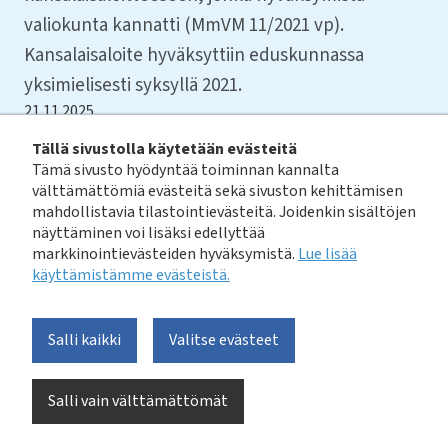
valiokunta kannatti (MmVM 11/2021 vp).
Kansalaisaloite hyväksyttiin eduskunnassa
yksimielisesti syksyllä 2021.
21.11.2025
Tällä sivustolla käytetään evästeitä
Tämä sivusto hyödyntää toiminnan kannalta
Lue alkuperäinen tiedote eduskunnan verkkopalvelusta
välttämättömiä evästeitä sekä sivuston kehittämisen
mahdollistavia tilastointievästeitä. Joidenkin sisältöjen
tästä linkistä.
näyttäminen voi lisäksi edellyttää
markkinointievästeiden hyväksymistä.
Lue lisää
Vesihuoltolakia muutetaan siten, että vesihuollon
käyttämistämme evästeistä.​​​​​​
toiminta turvataan ja vesivarat pidetään kansallisissa
käsissä. Valiokunta piti esitystä tarpeellisena ja puoltaa
siihen sisältyvän lakiehdotuksen hyväksymistä osin
Salli kaikki
Valitse evästeet
muutettuna. Mietintö on yksimielinen.
Salli vain välttämättömät
Lakiin lisätään säännös, jonka mukaan kunta ei saa
myydä vesihuoltoon kohdistuvaa omistustaan, eikä