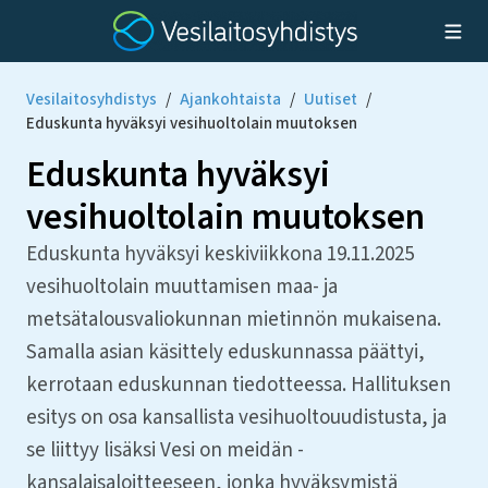
Vesilaitosyhdistys
/
Ajankohtaista
/
Uutiset
/
Eduskunta hyväksyi vesihuoltolain muutoksen
Eduskunta hyväksyi
vesihuoltolain muutoksen
Eduskunta hyväksyi keskiviikkona 19.11.2025
vesihuoltolain muuttamisen maa- ja
metsätalousvaliokunnan mietinnön mukaisena.
Samalla asian käsittely eduskunnassa päättyi,
kerrotaan eduskunnan tiedotteessa. Hallituksen
esitys on osa kansallista vesihuoltouudistusta, ja
se liittyy lisäksi Vesi on meidän -
kansalaisaloitteeseen, jonka hyväksymistä