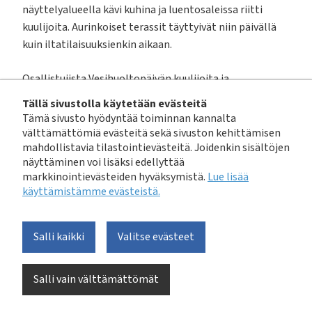
näyttelyalueella kävi kuhina ja luentosaleissa riitti
kuulijoita. Aurinkoiset terassit täyttyivät niin päivällä
kuin iltatilaisuuksienkin aikaan.
Osallistujista Vesihuoltopäivän kuulijoita ja
luennoitsijoita oli 590. Näyttelyssä oli mukana 106
Tällä sivustolla käytetään evästeitä
yritystä, joita edusti kaikkiaan 292 henkilöä. Lisäksi
Tämä sivusto hyödyntää toiminnan kannalta
näyttelyyn kävi tutustumassa noin 50 päivävierasta
välttämättömiä evästeitä sekä sivuston kehittämisen
mahdollistavia tilastointievästeitä. Joidenkin sisältöjen
kahden päivän aikana.
näyttäminen voi lisäksi edellyttää
markkinointievästeiden hyväksymistä.
Lue lisää
Vesihuoltopäivien yhteydessä järjestetyssä
Vesihuollon
käyttämistämme evästeistä.​​​​​​
kehittämistyöpajassa
kolmisenkymmentä VVYn jäsenten
ja yhteistoimintajäsenten edustajaa kehitti edelleen
mukana olleita hankkeita. Kaikkien hankkeiden osalta
Salli kaikki
Valitse evästeet
sovittiin jatkotoimenpiteistä ja niihin tultanee
palaamaan tulevissa uutiskirjeissä.
Salli vain välttämättömät
Kiitos kaikille Vesihuoltopäiville osallistuneille,