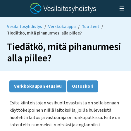
Vesilaitosyhdistys
/
Verkkokauppa
/
Tuotteet
/
Tiedätkö, mitä pihanurmesi alla piilee?
Tiedätkö, mitä pihanurmesi
alla piilee?
Verkkokaupan etusivu
Ostoskori
Esite kiinteistöjen vesihuoltovastuista on sellaisenaan
käyttökelpoinen niillä laitoksilla, joilla hulevesistä
huolehtii laitos ja vastuuraja on runkoputkissa. Esite on
toteutettu suomeksi, ruotsiksi ja englanniksi.