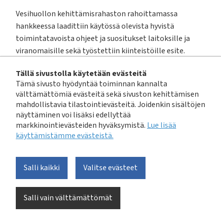
Vesihuollon kehittämisrahaston rahoittamassa
hankkeessa laadittiin käytössä olevista hyvistä
toimintatavoista ohjeet ja suositukset laitoksille ja
viranomaisille sekä työstettiin kiinteistöille esite.
Tällä sivustolla käytetään evästeitä
Kiinteistöjen tonttivesijohtojen ja -viemäreiden
Tämä sivusto hyödyntää toiminnan kannalta
saneeraus -julkaisu pdf-julkaisu on julkaistu 2018.
välttämättömiä evästeitä sekä sivuston kehittämisen
mahdollistavia tilastointievästeitä. Joidenkin sisältöjen
näyttäminen voi lisäksi edellyttää
markkinointievästeiden hyväksymistä.
Lue lisää
käyttämistämme evästeistä.​​​​​​
Avainsanat: aluesaneeraus, hallintopakkomenettely,
hulevedet, kiinteistön tonttijohdot,
suunnittelu, tutkimus, vastuuraja, velvoitteet,
Salli kaikki
Valitse evästeet
vesijohto, vesilaitos, viemäri, viestintä
Salli vain välttämättömät
Julkaistu
2018