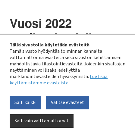
Vuosi 2022
vesihuoltoalalla
Tällä sivustolla käytetään evästeitä
Tämä sivusto hyödyntää toiminnan kannalta
Koronapandemiasta
välttämättömiä evästeitä sekä sivuston kehittämisen
mahdollistavia tilastointievästeitä. Joidenkin sisältöjen
Venäjän hyökkäyssodan
näyttäminen voi lisäksi edellyttää
markkinointievästeiden hyväksymistä.
Lue lisää
heijastevaikutuksiin
käyttämistämme evästeistä.​​​​​​
Vuoden 2022 alussa korona rajoitti vielä toimintaa, eikä
Salli kaikki
Valitse evästeet
pandemian aiheuttamasta kriisistä oltu palattu vielä
täysin normaaliin, kun Venäjän hyökkäys Ukrainaan toi
helmikuussa eteen uuden kriisin. Vesihuoltopalvelujen
Salli vain välttämättömät
saatavuuteen ja laatuun pandemia tai Venäjän