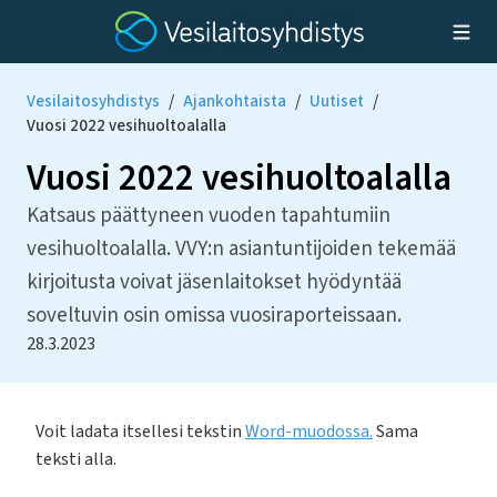
Vesilaitosyhdistys
/
Ajankohtaista
/
Uutiset
/
Vuosi 2022 vesihuoltoalalla
Vuosi 2022 vesihuoltoalalla
Katsaus päättyneen vuoden tapahtumiin
vesihuoltoalalla. VVY:n asiantuntijoiden tekemää
kirjoitusta voivat jäsenlaitokset hyödyntää
soveltuvin osin omissa vuosiraporteissaan.
28.3.2023
Voit ladata itsellesi tekstin
Word-muodossa.
Sama
teksti alla.