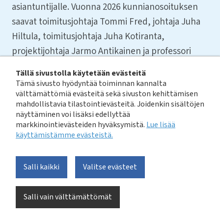
asiantuntijalle. Vuonna 2026 kunnianosoituksen
saavat toimitusjohtaja Tommi Fred, johtaja Juha
Hiltula, toimitusjohtaja Juha Kotiranta,
projektijohtaja Jarmo Antikainen ja professori
Anna Mikola. Kukin heistä on uransa aikana
Tällä sivustolla käytetään evästeitä
edistänyt suomalaisen vesihuollon laatua,
Tämä sivusto hyödyntää toiminnan kannalta
välttämättömiä evästeitä sekä sivuston kehittämisen
luotettavuutta ja kehitystä vuosikymmenten ajan.
mahdollistavia tilastointievästeitä. Joidenkin sisältöjen
20.5.2026
näyttäminen voi lisäksi edellyttää
markkinointievästeiden hyväksymistä.
Lue lisää
käyttämistämme evästeistä.​​​​​​
Julkaisuvapaa 20.5. klo 12
Salli kaikki
Valitse evästeet
Vesilaitosyhdistyksen kultainen numeroitu ansiomerkki
on arvostettu tunnustus vesihuoltoalan
pitkäjänteisestä ja ansiokkaasta kehittämisestä.
Salli vain välttämättömät
Huomionosoitus, joka myönnetään poikkeuksellisen