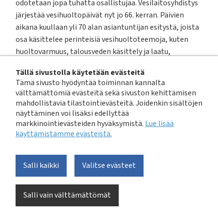
odotetaan jopa tuhatta osallistujaa. Vesilaitosyhdistys
järjestää vesihuoltopäivät nyt jo 66. kerran. Päivien
aikana kuullaan yli 70 alan asiantuntijan esitystä, joista
osa käsittelee perinteisiä vesihuoltoteemoja, kuten
huoltovarmuus, talousveden käsittely ja laatu,
verkostot, jätevesi ja lietteet sekä hallinto. Toisaalta
Tällä sivustolla käytetään evästeitä
mukana on myös esityksiä uudemmista aiheista esim.
Tämä sivusto hyödyntää toiminnan kannalta
vesihuollon hiilijalanjälki, ilmastoneutraalius sekä
välttämättömiä evästeitä sekä sivuston kehittämisen
laadun- ja omaisuudenhallinta.
mahdollistavia tilastointievästeitä. Joidenkin sisältöjen
näyttäminen voi lisäksi edellyttää
markkinointievästeiden hyväksymistä.
Lue lisää
Vesihuollon
käyttämistämme evästeistä.​​​​​​
kriisinkestävyys
Salli kaikki
Valitse evästeet
Vesihuollon kriisinkestävyyttä käsittelee
avajaisesityksessään keskiviikkona 11.5.
Salli vain välttämättömät
vesihuoltopoolin puheenjohtaja
Veli-Pekka Vuorilehto
,
osastonjohtaja, vedenpuhdistus, Helsingin seudun