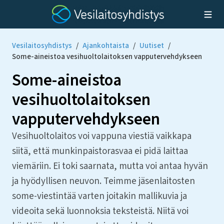
Vesilaitosyhdistys
/
Ajankohtaista
/
Uutiset
/
Some-aineistoa vesihuoltolaitoksen vapputervehdykseen
Some-aineistoa
vesihuoltolaitoksen
vapputervehdykseen
Vesihuoltolaitos voi vappuna viestiä vaikkapa
siitä, että munkinpaistorasvaa ei pidä laittaa
viemäriin. Ei toki saarnata, mutta voi antaa hyvän
ja hyödyllisen neuvon. Teimme jäsenlaitosten
some-viestintää varten joitakin mallikuvia ja
videoita sekä luonnoksia teksteistä. Niitä voi