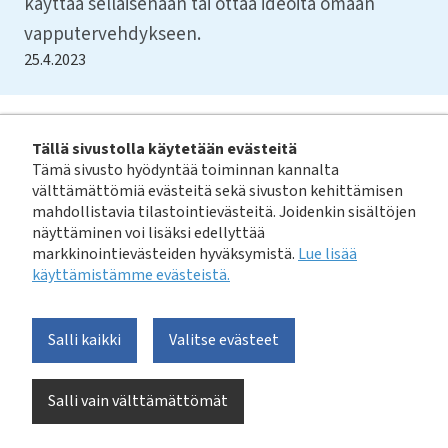
käyttää sellaisenaan tai ottaa ideoita omaan
vapputervehdykseen.
25.4.2023
Munkkien paistoon sopivia esimerkkiviestejä:
Tällä sivustolla käytetään evästeitä
Tämä sivusto hyödyntää toiminnan kannalta
Vinkki kotikokille. Paistorasva voi tukkia viemärin. Älä
välttämättömiä evästeitä sekä sivuston kehittämisen
mahdollistavia tilastointievästeitä. Joidenkin sisältöjen
siis laita viemäriin rasvaa. Ruokarasvat voi lajitella
näyttäminen voi lisäksi edellyttää
kotikompostoriin sekä melkein koko maassa myös
markkinointievästeiden hyväksymistä.
Lue lisää
biojätteen
käyttämistämme evästeistä.​​​​​​
erilliskeräykseen
.
Katso
https://www.pytty.fi/viemarin-
konnat/#viemarin-tukkijat
Salli kaikki
Valitse evästeet
tai
Salli vain välttämättömät
Hyvää vappua! Munkkeja ja donitseja paistellessasi
muistathan huolehtia oikein paistorasvasta. Rasvat