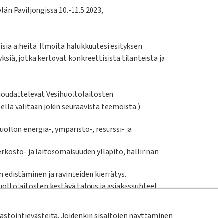
län Paviljongissa 10.-11.5.2023,
sia aiheita. Ilmoita halukkuutesi esityksen
yksiä, jotka kertovat konkreettisista tilanteista ja
 noudattelevat Vesihuoltolaitosten
lla valitaan jokin seuraavista teemoista.)
uollon energia-, ympäristö-, resurssi- ja
erkosto- ja laitosomaisuuden ylläpito, hallinnan
 edistäminen ja ravinteiden kierrätys.
uoltolaitosten kestävä talous ja asiakassuhteet.
oiminnan ohjaus, jatkuvuus ja turvallisuus.
nteita ja yhteistyötä uudistavat hankkeet.
stointievästeitä. Joidenkin sisältöjen näyttäminen