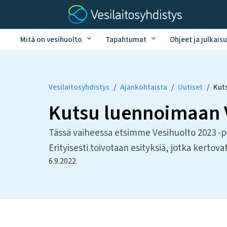
Mitä on vesihuolto
Tapahtumat
Ohjeet ja julkaisu
Vesilaitosyhdistys
/
Ajankohtaista
/
Uutiset
/
Kut
Kutsu luennoimaan 
Tässä vaiheessa etsimme Vesihuolto 2023 -päi
Erityisesti toivotaan esityksiä, jotka kertova
6.9.2022