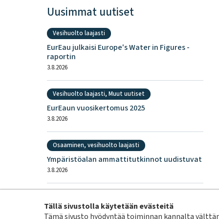
Uusimmat uutiset
Vesihuolto laajasti
EurEau julkaisi Europe's Water in Figures -
raportin
3.8.2026
Vesihuolto laajasti, Muut uutiset
EurEaun vuosikertomus 2025
3.8.2026
Osaaminen, vesihuolto laajasti
Ympäristöalan ammattitutkinnot uudistuvat
3.8.2026
Vesihuolto laajasti
Tällä sivustolla käytetään evästeitä
RYTV-tekijähaku: Vesihuollon sanasto ja
Tämä sivusto hyödyntää toiminnan kannalta välttämä