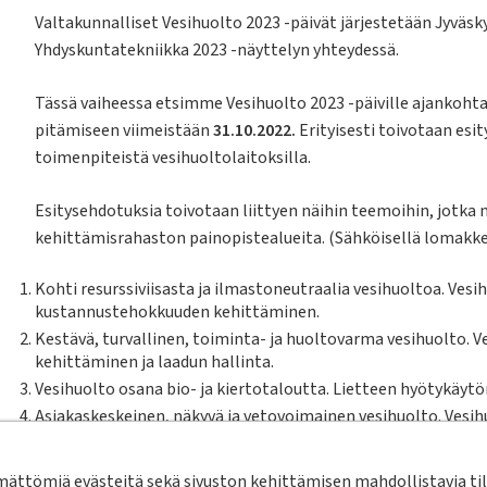
Valtakunnalliset Vesihuolto 2023 -päivät järjestetään Jyväsky
Yhdyskuntatekniikka 2023 -näyttelyn yhteydessä.
Tässä vaiheessa etsimme Vesihuolto 2023 -päiville ajankohtai
pitämiseen viimeistään
31.10.2022.
Erityisesti toivotaan esit
toimenpiteistä vesihuoltolaitoksilla.
Esitysehdotuksia toivotaan liittyen näihin teemoihin, jotka
kehittämisrahaston painopistealueita. (Sähköisellä lomakkee
Kohti resurssiviisasta ja ilmastoneutraalia vesihuoltoa. Vesih
kustannustehokkuuden kehittäminen.
Kestävä, turvallinen, toiminta- ja huoltovarma vesihuolto. V
kehittäminen ja laadun hallinta.
Vesihuolto osana bio- ja kiertotaloutta. Lietteen hyötykäytön
Asiakaskeskeinen, näkyvä ja vetovoimainen vesihuolto. Vesih
Digitalisoituva ja tiedolla johdettu vesihuolto. Vesihuollon t
Vesihuoltoala uudistuu. Vesihuoltoalan toimintamalleja, rake
ttömiä evästeitä sekä sivuston kehittämisen mahdollistavia tila