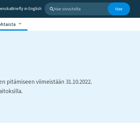
Hae sivustolta
venska
Briefly in English
Hae
ohtaista
sen pitämiseen viimeistään 31.10.2022.
itoksilla.