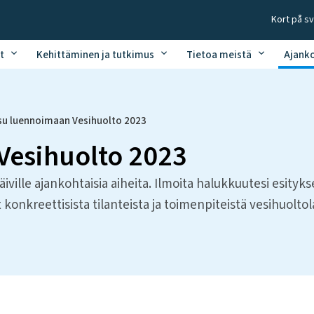
Kort på s
t
Kehittäminen ja tutkimus
Tietoa meistä
Ajank
su luennoimaan Vesihuolto 2023
Vesihuolto 2023
ville ajankohtaisia aiheita. Ilmoita halukkuutesi esityk
t konkreettisista tilanteista ja toimenpiteistä vesihuoltola