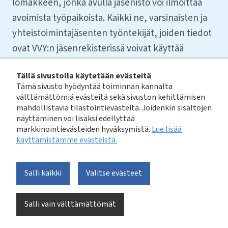
lomakkeen, jonka avulla jäsenistö voi ilmoittaa
avoimista työpaikoista. Kaikki ne, varsinaisten ja
yhteistoimintajäsenten työntekijät, joiden tiedot
ovat VVY:n jäsenrekisterissä voivat käyttää
kertakirjautumista ja pääsevät jättämään
Tällä sivustolla käytetään evästeitä
työpaikkailmoituksen.
Tämä sivusto hyödyntää toiminnan kannalta
29.8.2022
välttämättömiä evästeitä sekä sivuston kehittämisen
mahdollistavia tilastointievästeitä. Joidenkin sisältöjen
näyttäminen voi lisäksi edellyttää
markkinointievästeiden hyväksymistä.
Lue lisää
Jäsensivujen sähköisen lomakkeen avulla pystymme
käyttämistämme evästeistä.​​​​​​
julkaisemaan uudet työpaikkailmoitukset entistä
sujuvammin. Sen avulla ilmoituksen jättävä henkilö voi
kuvata työtehtävää hieman aiempaa laajemmin ja
Salli kaikki
Valitse evästeet
ilmoitus poistuu automaattisesti hakuajan päätyttyä.
Salli vain välttämättömät
Jäsenille ohje avoimen työpaikan ilmoittamiseen