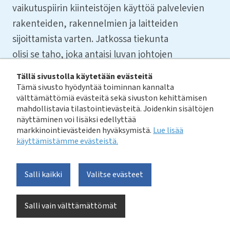
vaikutuspiirin kiinteistöjen käyttöä palvelevien
rakenteiden, rakennelmien ja laitteiden
sijoittamista varten. Jatkossa tiekunta
olisi se taho, joka antaisi luvan johtojen
sijoittamiseen yksityistien tiealueelle.
Tällä sivustolla käytetään evästeitä
Tienkäyttöoikeuteen liittyisi velvollisuus maksaa
Tämä sivusto hyödyntää toiminnan kannalta
välttämättömiä evästeitä sekä sivuston kehittämisen
tien kunnossapitoon liittyviä maksuja.
mahdollistavia tilastointievästeitä. Joidenkin sisältöjen
4.9.2017
näyttäminen voi lisäksi edellyttää
markkinointievästeiden hyväksymistä.
Lue lisää
käyttämistämme evästeistä.​​​​​​
15.3.2017
Liikenne- ja viestintäministeriö
Salli kaikki
Valitse evästeet
kirjaamo@lvm.fi
Lausunto luonnoksesta hallituksen esitykseksi
yksityistielaiksi ja eräiksi siihen liittyviksi laeiksi
Salli vain välttämättömät
Viite: Lausuntopyyntönne VM082:00/2015, 25.1.2017