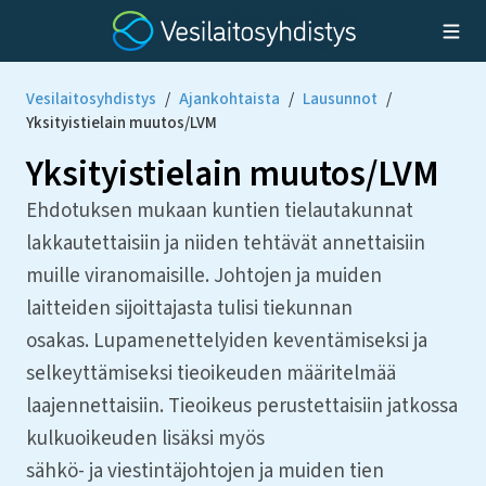
Vesilaitosyhdistys
/
Ajankohtaista
/
Lausunnot
/
Yksityistielain muutos/LVM
Yksityistielain muutos/LVM
Ehdotuksen mukaan kuntien tielautakunnat
lakkautettaisiin ja niiden tehtävät annettaisiin
muille viranomaisille. Johtojen ja muiden
laitteiden sijoittajasta tulisi tiekunnan
osakas. Lupamenettelyiden keventämiseksi ja
selkeyttämiseksi tieoikeuden määritelmää
laajennettaisiin. Tieoikeus perustettaisiin jatkossa
kulkuoikeuden lisäksi myös
sähkö- ja viestintäjohtojen ja muiden tien