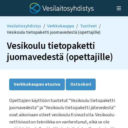
Vesilaitosyhdistys
/
Verkkokauppa
/
Tuotteet
/
Vesikoulu tietopaketti juomavedestä (opettajille)
Vesikoulu tietopaketti
juomavedestä (opettajille)
Verkkokaupan etusivu
Ostoskori
Opettajien käyttöön tuotetut ”Vesikoulu tietopaketti
juomavedestä” ja ”Vesikoulu tietopaketti jätevedestä”
ovat aikoinaan olleet vesikoulu.fi sivustolla. Vesikoulu-
nettisivuston tekniikka on vanhentunut, eikä se ole