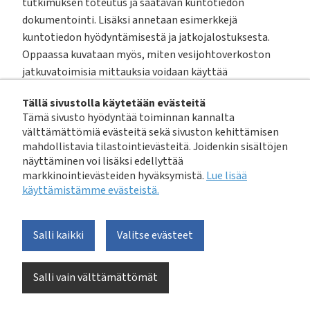
tutkimuksen toteutus ja saatavan kuntotiedon
dokumentointi. Lisäksi annetaan esimerkkejä
kuntotiedon hyödyntämisestä ja jatkojalostuksesta.
Oppaassa kuvataan myös, miten vesijohtoverkoston
jatkuvatoimisia mittauksia voidaan käyttää
vuotavuudenhallintaan.
Tällä sivustolla käytetään evästeitä
Tämä sivusto hyödyntää toiminnan kannalta
Oppaan on laatinut Ramboll Finland Oy ja sen
välttämättömiä evästeitä sekä sivuston kehittämisen
laatimisen ovat rahoittaneet Vesihuoltolaitosten
mahdollistavia tilastointievästeitä. Joidenkin sisältöjen
kehittämisrahaston Alva-yhtiöt Oy, Aqua Palvelu Oy
näyttäminen voi lisäksi edellyttää
(Lahti Aqua), Helsingin seudun ympäristöpalvelut -
markkinointievästeiden hyväksymistä.
Lue lisää
käyttämistämme evästeistä.​​​​​​
kuntayhtymä (HSY), HS-Vesi, Kokkolan Vesi, Kymen Vesi
Oy, Lappeenrannan Energia Oy, Nurmijärven Vesi, Oulun
Vesi, Porvoon vesi, Riihimäen Vesi, Seinäjoen Vesi Oy,
Salli kaikki
Valitse evästeet
Sipoon Vesi, Tampereen Vesi, Turun Vesihuolto Oy,
Vaasan Vesi ja Suomen kaivamattoman tekniikan
Salli vain välttämättömät
yhdistys FiSTT ry.