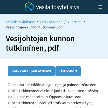
Vesilaitosyhdistys
/
Verkkokauppa
/
Tuotteet
/
Vesijohtojen kunnon tutkiminen, pdf
Vesijohtojen kunnon
tutkiminen, pdf
Verkkokaupan etusivu
Ostoskori
Oppaassa esitellään vesijohtojen ja paineviemäreiden
kuntotutkimusmenetelmiä jaoteltuna putken sisäisiin
ja ulkoisiin menetelmiin. Oppaassa kuvataan
kuntotutkimusten edellyttämiä valmistelevat työt,