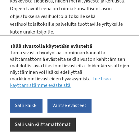
koskevista tiedoista, niiden merkityksestä ja keruusta.
Ohjeen tavoitteena on toimia kansallisen tason
ohjeistuksena vesihuoltolaitoksille sekä
vesihuoltolaitoksille palveluita tuottaville yrityksille
kuten urakoitsijoille.
Tällä sivustolla käytetään evästeitä
Ohjeen ensimmäisessä kappaleessa esitellään, miksi
Tämä sivusto hyödyntää toiminnan kannalta
hyvin toteutettu tiedonkeruu ja verkostoa koskevat
välttämättömiä evästeitä sekä sivuston kehittämisen
tiedot ovat niin tärkeitä verkosto-omaisuuden
mahdollistavia tilastointievästeitä. Joidenkin sisältöjen
hallinnalle. Kappaleessa 2 käydään läpi tiedonhallinnan
näyttäminen voi lisäksi edellyttää
haasteita verkoston elinkaaren eri vaiheissa ja
markkinointievästeiden hyväksymistä.
Lue lisää
käyttämistämme evästeistä.​​​​​​
annetaan esimerkkejä vesihuoltolaitoksen
tiedonhallinnan ohjeistuksen laatimiseksi. Samassa
yhteydessä esitellään verkoston perustiedot ja
Salli kaikki
Valitse evästeet
monipuolisen hallinnan mahdollistavat tiedot.
Vesihuoltoverkoston elinkaaren kussakin vaiheessa
Salli vain välttämättömät
tarvittavia tietoja esitellään kappaleessa 3, samoin
sitä, miten tietoja voidaan käyttää kootusti