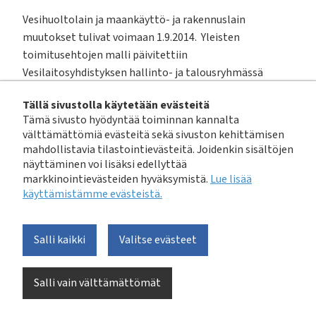
Vesihuoltolain ja maankäyttö- ja rakennuslain
muutokset tulivat voimaan 1.9.2014. Yleisten
toimitusehtojen malli päivitettiin
Vesilaitosyhdistyksen hallinto- ja talousryhmässä
vastaamaan vesihuoltolainsäädännön muutoksia.
Tällä sivustolla käytetään evästeitä
Samassa yhteydessä päivitettiin liittymis- ja
Tämä sivusto hyödyntää toiminnan kannalta
käyttösopimuksen sopimusehtojen malli, joka
välttämättömiä evästeitä sekä sivuston kehittämisen
julkaistaan erikseen. Edellä mainittuihin suosituksiin
mahdollistavia tilastointievästeitä. Joidenkin sisältöjen
tehtiin samalla muitakin tarpeelliseksi katsottuja
näyttäminen voi lisäksi edellyttää
tarkistuksia.
markkinointievästeiden hyväksymistä.
Lue lisää
käyttämistämme evästeistä.​​​​​​
Päivitys toteutettiin yhteistyössä Suomen Kuntaliiton
ja Kilpailu- ja kuluttajaviraston kanssa.
Salli kaikki
Valitse evästeet
Vesilaitosyhdistyksen hallitus hyväksyi päivitetyt
suositukset vuonna 2015.
Salli vain välttämättömät
Nämä yleiset toimitusehdot ovat malli, eivät sitova