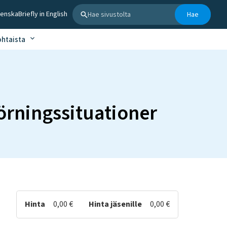
Hae sivustolta
venska
Briefly in English
Hae
ohtaista
örningssituationer
Hinta
0,00 €
Hinta jäsenille
0,00 €