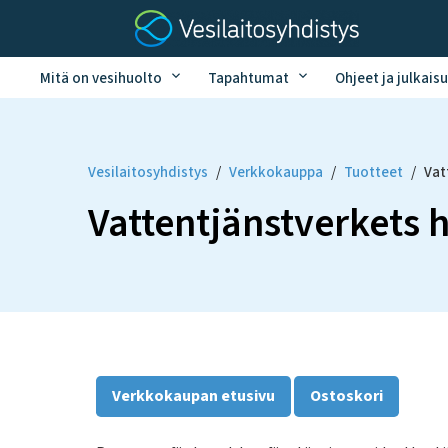
Mitä on vesihuolto
Tapahtumat
Ohjeet ja julkaisu
Vesilaitosyhdistys
/
Verkkokauppa
/
Tuotteet
/
Vat
Vattentjänstverkets 
Verkkokaupan etusivu
Ostoskori