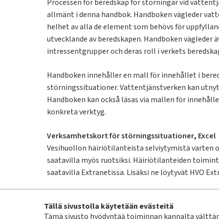
Processen för beredskap för störningar vid vattent
allmänt i denna handbok. Handboken vägleder vatt
helhet av alla de element som behövs för uppfyllan
utvecklande av beredskapen. Handboken vägleder äve
intressentgrupper och deras roll i verkets beredsk
Handboken innehåller en mall för innehållet i ber
störningssituationer. Vattentjänstverken kan utnyt
Handboken kan också läsas via mallen för innehålle
konkreta verktyg.
Verksamhetskort för störningssituationer, Excel
Vesihuollon häiriötilanteista selviytymistä varten 
saatavilla myös ruotsiksi. Häiriötilanteiden toimin
saatavilla Extranetissa. Lisäksi ne löytyvät HVO Ext
Vesilaitosyhdistyksen jäsensivujen (extranet) kert
Tällä sivustolla käytetään evästeitä
ohje:
https://www.vesilaitosyhdistys.fi/ajankohtais
Tämä sivusto hyödyntää toiminnan kannalta välttämä