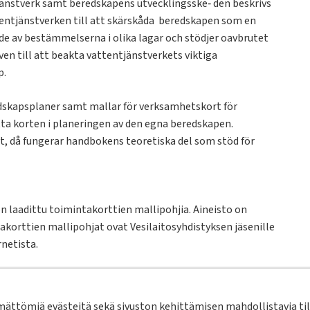
jänstverk samt beredskapens utvecklingsske‐ den beskrivs
entjänstverken till att skärskåda beredskapen som en
de av bestämmelserna i olika lagar och stödjer oavbrutet
n till att beakta vattentjänstverkets viktiga
ap.
edskapsplaner samt mallar för verksamhetskort för
ta korten i planeringen av den egna beredskapen.
t, då fungerar handbokens teoretiska del som stöd för
on laadittu toimintakorttien mallipohjia. Aineisto on
takorttien mallipohjat ovat Vesilaitosyhdistyksen jäsenille
rnetista.
akirjautumisen
ta/uutiset/vesilaitosyhdistyksen-jasensivujen-extranet-
ttömiä evästeitä sekä sivuston kehittämisen mahdollistavia tila