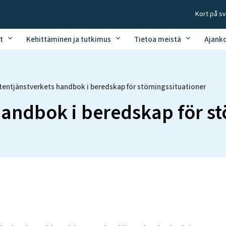
Kort på s
t
Kehittäminen ja tutkimus
Tietoa meistä
Ajank
tentjänstverkets handbok i beredskap för störningssituationer
handbok i beredskap för st