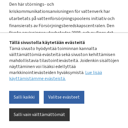
Den här störnings- och
kriskommunikationsanvisningen för vattenverk har
utarbetats på vattenförsörjningspoolens initiativ och
finansierats av Försörjningsberedskapscentralen. Den
första anvisningen utarbetades 2008, och nu finns det
en helt uppdaterad version som motsvarar kraven i
Tällä sivustolla käytetään evästeitä
dagens kommunikationsmiljö.
Tämä sivusto hyödyntää toiminnan kannalta
välttämättömiä evästeitä sekä sivuston kehittämisen
mahdollistavia tilastointievästeitä. Joidenkin sisältöjen
Funktionssäker vattenförsörjning av hög kvalitet hör
näyttäminen voi lisäksi edellyttää
till de livsviktiga samhällsfunktionerna, vilket även
markkinointievästeiden hyväksymistä.
Lue lisää
förutsätter beredskap för störningar. Att planera och
käyttämistämme evästeistä.​​​​​​
öva på störnings- och kriskommunikationen är också en
central del av beredskapen.
Salli kaikki
Valitse evästeet
Målet vid utarbetandet av anvisningen har varit en
ingående, men koncis och praktisk anvisning till
Salli vain välttämättömät
finländska vattentjänstverk oberoende av deras
storlek.