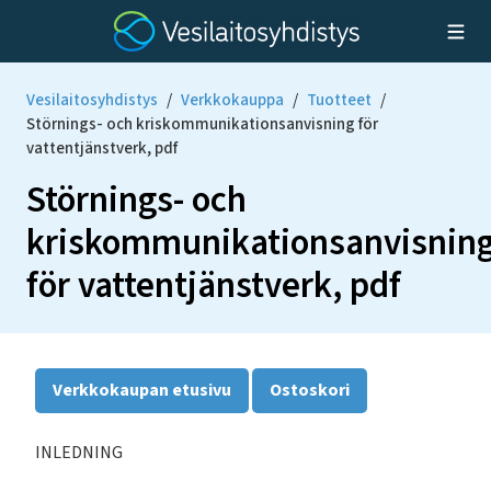
Vesilaitosyhdistys
/
Verkkokauppa
/
Tuotteet
/
Störnings- och kriskommunikationsanvisning för
vattentjänstverk, pdf
Störnings- och
kriskommunikationsanvisnin
för vattentjänstverk, pdf
Verkkokaupan etusivu
Ostoskori
INLEDNING