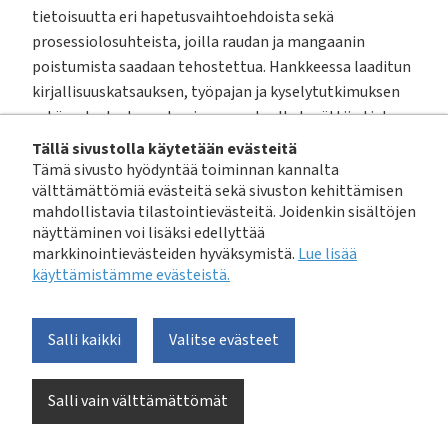
tietoisuutta eri hapetusvaihtoehdoista sekä
prosessiolosuhteista, joilla raudan ja mangaanin
poistumista saadaan tehostettua. Hankkeessa laaditun
kirjallisuuskatsauksen, työpajan ja kyselytutkimuksen
sekä vedenlaatuanalyysien perusteella kerättiin tietoa
vesilaitoksilla käytössä olevista tekniikoista.
Tällä sivustolla käytetään evästeitä
Tämä sivusto hyödyntää toiminnan kannalta
välttämättömiä evästeitä sekä sivuston kehittämisen
Kyselyn (n = 20) tulosten perusteella vastanneiden
mahdollistavia tilastointievästeitä. Joidenkin sisältöjen
laitosten raakaveden keskimääräinen rautapitoisuus
näyttäminen voi lisäksi edellyttää
vaihteli välillä 0,27–10 mg/l ja mangaanipitoisuus
markkinointievästeiden hyväksymistä.
Lue lisää
välillä 0,07–0,52 mg/l. Vastaavasti keskimääräinen
käyttämistämme evästeistä.​​​​​​
humuspitoisuutta indikoiva
KMnO4 -luku oli 1,5–15 mg/l ja pH keskimäärin 6,1–7,6.
Salli kaikki
Valitse evästeet
Kyselyyn vastanneista 75 % joutui käsittelemään
pohjavesilaitostensa raakavettä raudan ja mangaanin
Salli vain välttämättömät
poistamiseksi. Kyselyyn vastanneiden
pohjavesilaitoksissa raakavettä käsitellään raudan ja