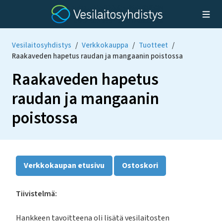
Vesilaitosyhdistys
/
Verkkokauppa
/
Tuotteet
/
Raakaveden hapetus raudan ja mangaanin poistossa
Raakaveden hapetus
raudan ja mangaanin
poistossa
Verkkokaupan etusivu
Ostoskori
Tiivistelmä:
Hankkeen tavoitteena oli lisätä vesilaitosten