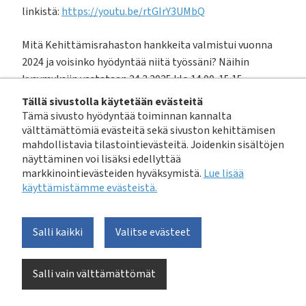
linkistä:
https://youtu.be/rtGIrY3UMbQ
Mitä Kehittämisrahaston hankkeita valmistui vuonna
2024 ja voisinko hyödyntää niitä työssäni? Näihin
kysymyksiin vastataan 24.3.2025 klo 14.00-15.15
järjestettävässä webinaarissa, jossa tehdään viime
Tällä sivustolla käytetään evästeitä
vuonna valmistuneet Kehittämisrahaston hankkeet
Tämä sivusto hyödyntää toiminnan kannalta
välttämättömiä evästeitä sekä sivuston kehittämisen
tutuiksi lyhyiden tietoiskujen avulla.
mahdollistavia tilastointievästeitä. Joidenkin sisältöjen
näyttäminen voi lisäksi edellyttää
Ohjelma
markkinointievästeiden hyväksymistä.
Lue lisää
käyttämistämme evästeistä.​​​​​​
Tervetuloa
Saijariina Toivikko, Vesilaitosyhdistys
Salli kaikki
Valitse evästeet
Ohje ja malli pitkän aikavälin investointisuunnitelman
laadintaan
Salli vain välttämättömät
Terhi Renko, AFRY