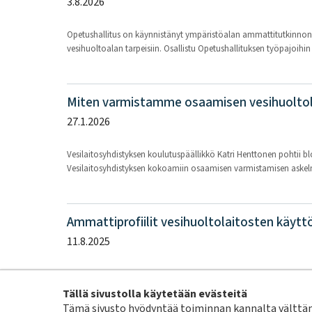
3.8.2026
Opetushallitus on käynnistänyt ympäristöalan ammattitutkinnon j
vesihuoltoalan tarpeisiin. Osallistu Opetushallituksen työpajoihin 
Miten varmistamme osaamisen vesihuoltola
27.1.2026
Vesilaitosyhdistyksen koulutuspäällikkö Katri Henttonen pohtii b
Vesilaitosyhdistyksen kokoamiin osaamisen varmistamisen askel
Ammattiprofiilit vesihuoltolaitosten käytt
11.8.2025
Vesihuoltolaitoksille on laadittu ammattiprofiilit vesihuoltolaito
hyödyntää oman organisaationsa tarpeiden mukaan.
Tällä sivustolla käytetään evästeitä
Tämä sivusto hyödyntää toiminnan kannalta välttämä