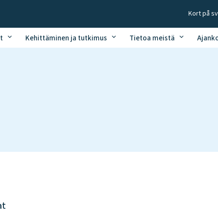
Kort på s
t
Kehittäminen ja tutkimus
Tietoa meistä
Ajank
at