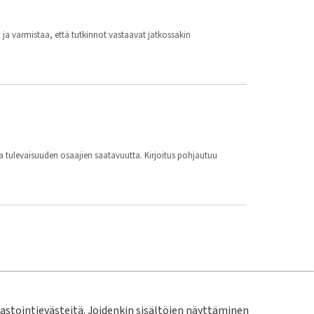
ja varmistaa, että tutkinnot vastaavat jatkossakin
a tulevaisuuden osaajien saatavuutta. Kirjoitus pohjautuu
t tarkoitettu malleiksi, joita vesihuoltolaitokset voivat
stointievästeitä. Joidenkin sisältöjen näyttäminen