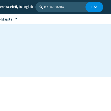
Hae sivustolta
venska
Briefly in English
Hae
ohtaista