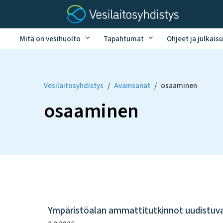
Mitä on vesihuolto
Tapahtumat
Ohjeet ja julkaisu
Vesilaitosyhdistys
/
Avainsanat
/
osaaminen
osaaminen
Ympäristöalan ammattitutkinnot uudistuv