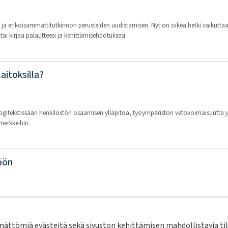
a erikoisammattitutkinnon perusteiden uudistamisen. Nyt on oikea hetki vaikuttaa 
tai kirjaa palautteesi ja kehittämisehdotuksesi.
itoksilla?
logitekstissään henkilöstön osaamisen ylläpitoa, työympäristön vetovoimaisuutta j
merkkeihin.
öön
ksen johtajan sekä talousveden tuotannosta vastaavan tehtäviin. Ammattiprofiilit ova
ttömiä evästeitä sekä sivuston kehittämisen mahdollistavia tila