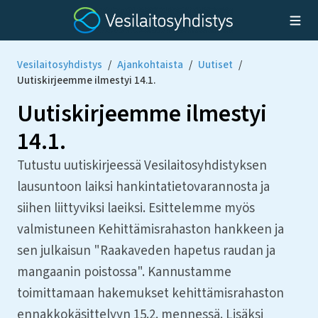
Vesilaitosyhdistys
/
Ajankohtaista
/
Uutiset
/
Uutiskirjeemme ilmestyi 14.1.
Uutiskirjeemme ilmestyi
14.1.
Tutustu uutiskirjeessä Vesilaitosyhdistyksen
lausuntoon laiksi hankintatietovarannosta ja
siihen liittyviksi laeiksi. Esittelemme myös
valmistuneen Kehittämisrahaston hankkeen ja
sen julkaisun "Raakaveden hapetus raudan ja
mangaanin poistossa". Kannustamme
toimittamaan hakemukset kehittämisrahaston
ennakkokäsittelyyn 15.2. mennessä. Lisäksi