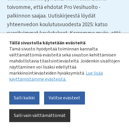
toivomme, että ehdotat Pro Vesihuolto -
palkinnon saajaa. Uutiskirjeestä löydät
yhteenvedon koulutusvuodesta 2025: katso
suosituimmat koulutukset. Kerromme myös, että
webinaarimme ovat jatkossa maksuttomia kaikille
Tällä sivustolla käytetään evästeitä
Tämä sivusto hyödyntää toiminnan kannalta
jäsenille. Edelleen muistutamme, että
välttämättömiä evästeitä sekä sivuston kehittämisen
kesätyöntekijöiden haku käynnistyy jo
mahdollistavia tilastointievästeitä. Joidenkin sisältöjen
alkuvuodesta – huomioithan tämän ajoissa.
näyttäminen voi lisäksi edellyttää
markkinointievästeiden hyväksymistä.
Lue lisää
14.1.2026
käyttämistämme evästeistä.​​​​​​
Voit lukea uutiskirjeen sähköisestä arkistosta
Salli kaikki
Valitse evästeet
tästä
linkistä.
Salli vain välttämättömät
Tilaa maksuton uutiskirjeemme sähköisellä
lomakkeella tästä linkistä:
https://uutiskirje.vvy.fi/